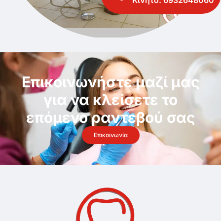
Κινητό:
6932648060
Επικοινωνήστε μαζί μας
για να κλείσετε το
επόμενο ραντεβού σας
Επικοινωνία