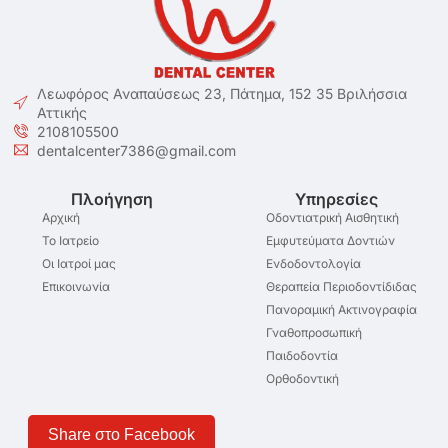
Λεωφόρος Αναπαύσεως 23, Πάτημα, 152 35 Βριλήσσια
Αττικής
2108105500
dentalcenter7386@gmail.com
Πλοήγηση
Υπηρεσίες
Αρχική
Οδοντιατρική Αισθητική
Το Ιατρείο
Εμφυτεύματα Δοντιών
Οι Ιατροί μας
Ενδοδοντολογία
Επικοινωνία
Θεραπεία Περιοδοντίδιδας
Πανοραμική Ακτινογραφία
Γναθοπροσωπική
Παιδοδοντία
Ορθοδοντική
Share στο Facebook