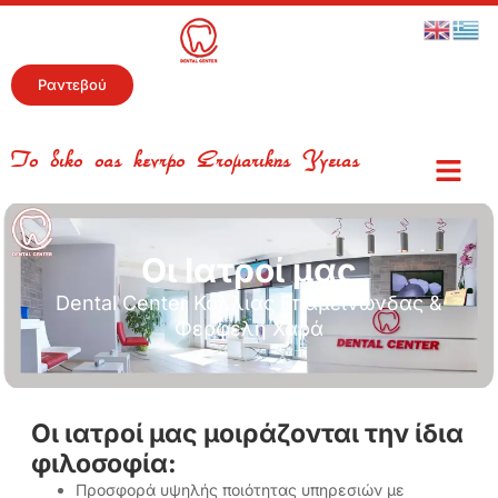
Ραντεβού
Το δικό σας κέντρο Στοματικής Υγείας
Οι Ιατροί μας
Dental Center Κόλλιας Επαμεινώνδας &
Φερφέλη Χαρά
Οι ιατροί μας μοιράζονται την ίδια
φιλοσοφία:
Προσφορά υψηλής ποιότητας υπηρεσιών με